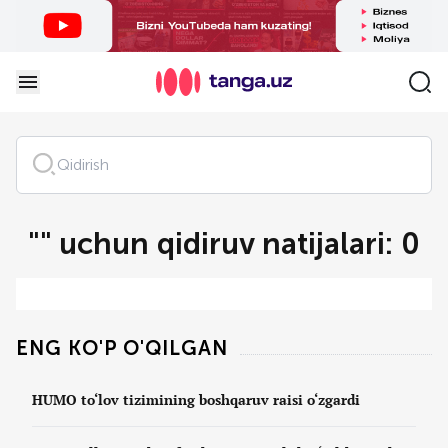
Qidiruv
"" uchun qidiruv natijalari: 0
ENG KO'P O'QILGAN
HUMO to‘lov tizimining boshqaruv raisi o‘zgardi