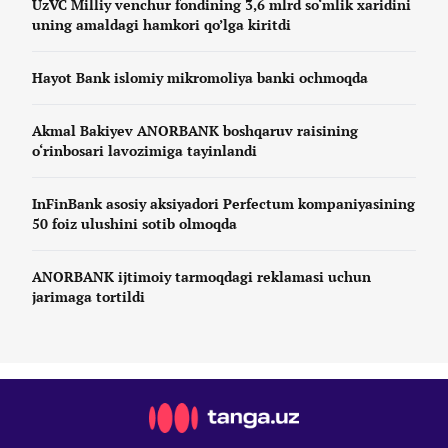
UzVC Milliy venchur fondining 3,6 mlrd so‘mlik xaridini
uning amaldagi hamkori qo’lga kiritdi
Hayot Bank islomiy mikromoliya banki ochmoqda
Akmal Bakiyev ANORBANK boshqaruv raisining
o‘rinbosari lavozimiga tayinlandi
InFinBank asosiy aksiyadori Perfectum kompaniyasining
50 foiz ulushini sotib olmoqda
ANORBANK ijtimoiy tarmoqdagi reklamasi uchun
jarimaga tortildi