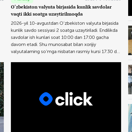
O‘zbekiston valyuta birjasida kunlik savdolar
vaqti ikki soatga uzaytirilmoqda
2026-yil 10-avgustdan O‘zbekiston valyuta birjasida
kunlik savdo sessiyasi 2 soatga uzaytiriladi. Endilikda
savdolar ish kunlari soat 10:00 dan 17:00 gacha
davom etadi. Shu munosabat bilan xorijiy
valyutalarning so‘mga nisbatan rasmiy kursi 17:30 da
e’lon qilinadi.