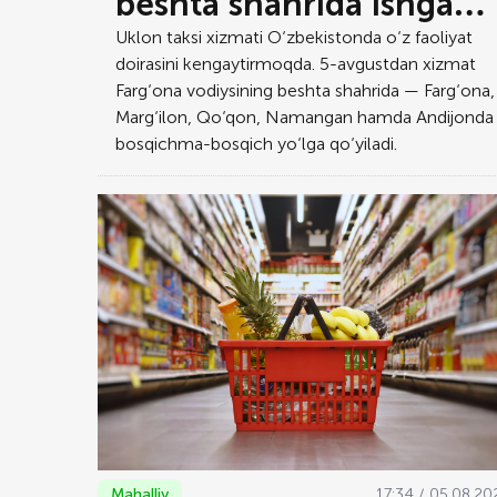
beshta shahrida ishga
tushirilmoqda
Uklon taksi xizmati O‘zbekistonda o‘z faoliyat
doirasini kengaytirmoqda. 5-avgustdan xizmat
Farg‘ona vodiysining beshta shahrida — Farg‘ona,
Marg‘ilon, Qo‘qon, Namangan hamda Andijonda
bosqichma-bosqich yo‘lga qo‘yiladi.
Mahalliy
17:34 / 05.08.20