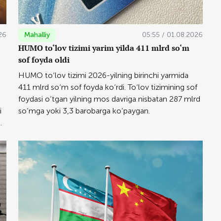
26
Mahalliy
05:55 / 01.08.2026
HUMO to‘lov tizimi yarim yilda 411 mlrd so‘m
sof foyda oldi
HUMO to‘lov tizimi 2026-yilning birinchi yarmida
411 mlrd so‘m sof foyda ko‘rdi. To‘lov tizimining sof
foydasi o‘tgan yilning mos davriga nisbatan 287 mlrd
i
so‘mga yoki 3,3 barobarga ko‘paygan.