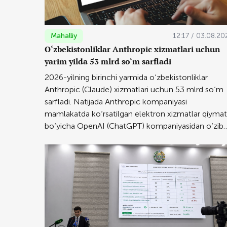
Mahalliy
12:17 / 03.08.20
O‘zbekistonliklar Anthropic xizmatlari uchun
yarim yilda 53 mlrd so‘m sarfladi
2026-yilning birinchi yarmida o‘zbekistonliklar
Anthropic (Claude) xizmatlari uchun 53 mlrd so‘m
sarfladi. Natijada Anthropic kompaniyasi
mamlakatda ko‘rsatilgan elektron xizmatlar qiymat
bo‘yicha OpenAI (ChatGPT) kompaniyasidan o‘zib
ketdi.