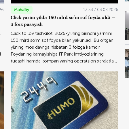
26
Mahalliy
13:53 / 03.08.2026
Click yarim yilda 150 mlrd so‘m sof foyda oldi —
3 foiz pasayish
1
Click to‘lov tashkiloti 2026-yilning birinchi yarmini
150 mlrd so‘m sof foyda bilan yakunladi. Bu o‘tgan
yilning mos davriga nisbatan 3 foizga kamdir.
l
Foydaning kamayishiga IT Park imtiyozlarining
tugashi hamda kompaniyaning operatsion xarajatlari
keskin oshgani salbiy ta’sir ko‘rsatgan.