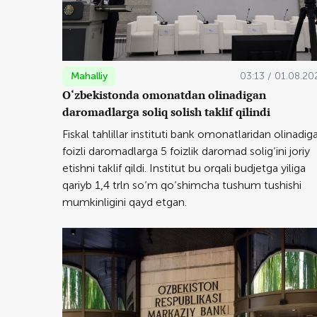
Mahalliy
03:13 / 01.08.20
O‘zbekistonda omonatdan olinadigan
daromadlarga soliq solish taklif qilindi
Fiskal tahlillar instituti bank omonatlaridan olinadig
foizli daromadlarga 5 foizlik daromad solig‘ini joriy
etishni taklif qildi. Institut bu orqali budjetga yiliga
qariyb 1,4 trln so‘m qo‘shimcha tushum tushishi
mumkinligini qayd etgan.