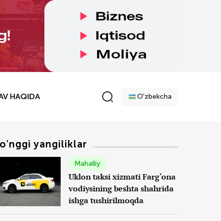
AV HAQIDA
O'zbekcha
o'nggi yangiliklar
Mahalliy
Uklon taksi xizmati Farg‘ona
vodiysining beshta shahrida
ishga tushirilmoqda