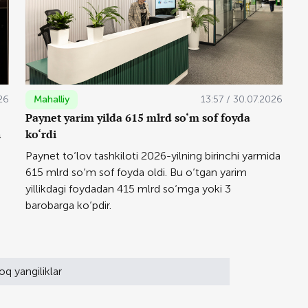
26
Mahalliy
13:57 / 30.07.2026
Paynet yarim yilda 615 mlrd so‘m sof foyda
n
ko‘rdi
Paynet to‘lov tashkiloti 2026-yilning birinchi yarmida
615 mlrd so‘m sof foyda oldi. Bu o‘tgan yarim
yillikdagi foydadan 415 mlrd so‘mga yoki 3
barobarga ko‘pdir.
oq yangiliklar