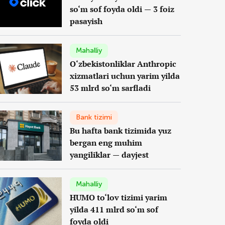
so‘m sof foyda oldi — 3 foiz
pasayish
Mahalliy
O‘zbekistonliklar Anthropic
xizmatlari uchun yarim yilda
53 mlrd so‘m sarfladi
Bank tizimi
Bu hafta bank tizimida yuz
bergan eng muhim
yangiliklar — dayjest
Mahalliy
HUMO to‘lov tizimi yarim
yilda 411 mlrd so‘m sof
foyda oldi