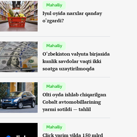
Mahalliy
Iyul oyida narxlar qanday
o‘zgardi?
Mahalliy
O‘zbekiston valyuta birjasida
kunlik savdolar vaqti ikki
soatga uzaytirilmoqda
Mahalliy
Olti oyda ishlab chiqarilgan
Cobalt avtomobillarining
yarmi sotildi — tahlil
Mahalliy
Click yarim yilda 150 mlrd