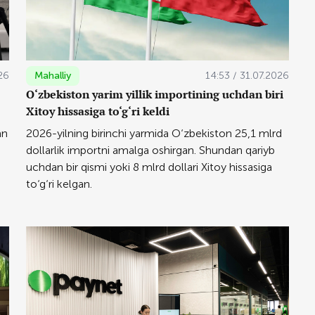
26
Mahalliy
14:53 / 31.07.2026
O‘zbekiston yarim yillik importining uchdan biri
Xitoy hissasiga to‘g‘ri keldi
an
2026-yilning birinchi yarmida O‘zbekiston 25,1 mlrd
dollarlik importni amalga oshirgan. Shundan qariyb
uchdan bir qismi yoki 8 mlrd dollari Xitoy hissasiga
to‘g‘ri kelgan.