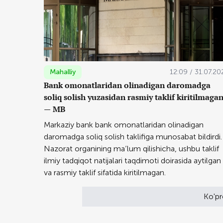
Mahalliy
12:09 / 31.07.20
Bank omonatlaridan olinadigan daromadga
soliq solish yuzasidan rasmiy taklif kiritilmaga
— MB
Markaziy bank bank omonatlaridan olinadigan
daromadga soliq solish taklifiga munosabat bildirdi.
Nazorat organining ma’lum qilishicha, ushbu taklif
ilmiy tadqiqot natijalari taqdimoti doirasida aytilgan
va rasmiy taklif sifatida kiritilmagan.
Ko'pr