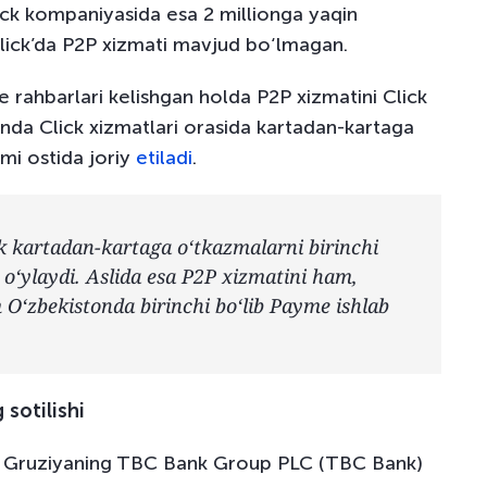
ck kompaniyasida esa 2 millionga yaqin
Click’da P2P xizmati mavjud bo‘lmagan.
 rahbarlari kelishgan holda P2P xizmatini Click
unda Click xizmatlari orasida kartadan-kartaga
mi ostida joriy
etiladi
.
k kartadan-kartaga o‘tkazmalarni birinchi
 o‘ylaydi. Aslida esa P2P xizmatini ham,
O‘zbekistonda birinchi bo‘lib Payme ishlab
 sotilishi
da Gruziyaning TBC Bank Group PLC (TBC Bank)