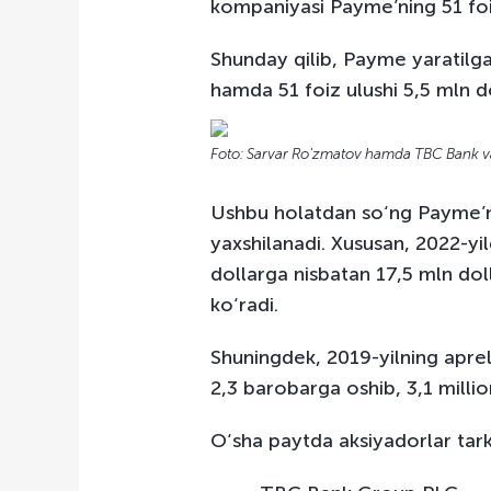
kompaniyasi Payme’ning 51 foiz
Shunday qilib, Payme yaratilga
hamda 51 foiz ulushi 5,5 mln d
Foto: Sarvar Ro'zmatov hamda TBC Bank vak
Ushbu holatdan so‘ng Payme’nin
yaxshilanadi. Xususan, 2022-yi
dollarga nisbatan 17,5 mln do
ko‘radi.
Shuningdek, 2019-yilning apre
2,3 barobarga oshib, 3,1 milli
O‘sha paytda aksiyadorlar tark