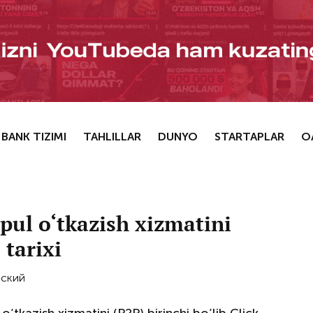
BANK TIZIMI
TAHLILLAR
DUNYO
STARTAPLAR
O
pul o‘tkazish xizmatini
tarixi
сский