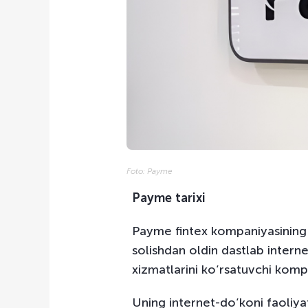
Foto: Payme
Payme tarixi
Payme fintex kompaniyasining
solishdan oldin dastlab intern
xizmatlarini ko‘rsatuvchi kompa
Uning internet-do‘koni faoliya