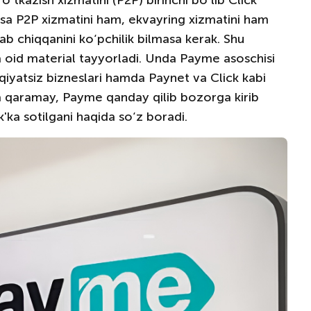
o‘tkazish xizmatini (P2P) birinchi bo‘lib Click
esa P2P xizmatini ham, ekvayring xizmatini ham
ab chiqqanini ko‘pchilik bilmasa kerak. Shu
a oid material tayyorladi. Unda Payme asoschisi
yatsiz bizneslari hamda Paynet va Click kabi
a qaramay, Payme qanday qilib bozorga kirib
'ka sotilgani haqida so‘z boradi.