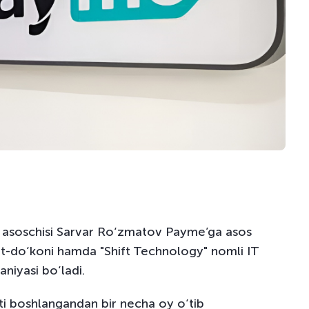
 asoschisi Sarvar Ro‘zmatov Payme’ga asos
et-do‘koni hamda "Shift Technology" nomli IT
niyasi bo‘ladi.
ti boshlangandan bir necha oy o‘tib