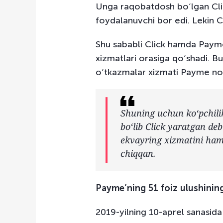
Unga raqobatdosh bo‘lgan Cli
foydalanuvchi bor edi. Lekin 
Shu sababli Click hamda Payme
xizmatlari orasiga qo‘shadi. B
o‘tkazmalar xizmati Payme no
Shuning uchun ko‘pchili
bo‘lib Click yaratgan deb
ekvayring xizmatini ham 
chiqqan.
Payme’ning 51 foiz ulushining
2019-yilning 10-aprel sanasi