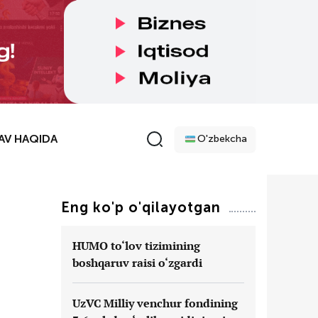
AV HAQIDA
O'zbekcha
Eng ko'p o'qilayotgan
HUMO to‘lov tizimining
boshqaruv raisi o‘zgardi
UzVC Milliy venchur fondining