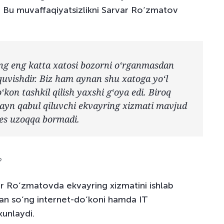
. Bu muvaffaqiyatsizlikni Sarvar Ro‘zmatov
ing eng katta xatosi bozorni o‘rganmasdan
quvishdir. Biz ham aynan shu xatoga yo‘l
o‘kon tashkil qilish yaxshi g‘oya edi. Biroq
layn qabul qiluvchi ekvayring xizmati mavjud
nes uzoqqa bormadi.
o
ar Ro‘zmatovda ekvayring xizmatini ishlab
ndan so‘ng internet-do‘koni hamda IT
kunlaydi.