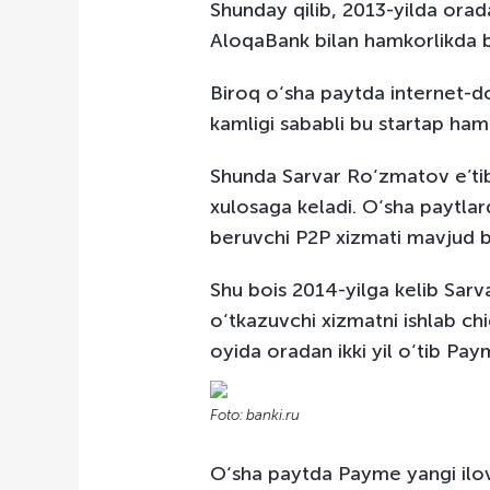
Shunday qilib, 2013-yilda orad
AloqaBank bilan hamkorlikda b
Biroq o‘sha paytda internet-d
kamligi sababli bu startap ham
Shunda Sarvar Ro‘zmatov e’tib
xulosaga keladi. O‘sha paytlar
beruvchi P2P xizmati mavjud 
Shu bois 2014-yilga kelib Sar
o‘tkazuvchi xizmatni ishlab chi
oyida oradan ikki yil o‘tib Paym
Foto: banki.ru
O‘sha paytda Payme yangi ilov