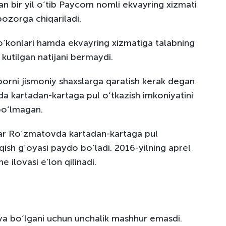
an bir yil o‘tib Paycom nomli ekvayring xizmati
ozorga chiqariladi.
o‘konlari hamda ekvayring xizmatiga talabning
 kutilgan natijani bermaydi.
orni jismoniy shaxslarga qaratish kerak degan
da kartadan-kartaga pul o‘tkazish imkoniyatini
bo‘lmagan.
var Ro‘zmatovda kartadan-kartaga pul
qish g‘oyasi paydo bo‘ladi. 2016-yilning aprel
e ilovasi e’lon qilinadi.
a bo‘lgani uchun unchalik mashhur emasdi.