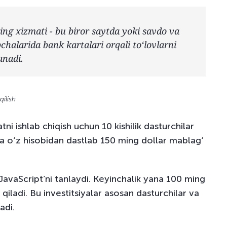
ng xizmati - bu biror saytda yoki savdo va
chalarida bank kartalari orqali to‘lovlarni
anadi.
qilish
i ishlab chiqish uchun 10 kishilik dasturchilar
ga o‘z hisobidan dastlab 150 ming dollar mablag‘
 JavaScript’ni tanlaydi. Keyinchalik yana 100 ming
b qiladi. Bu investitsiyalar asosan dasturchilar va
adi.