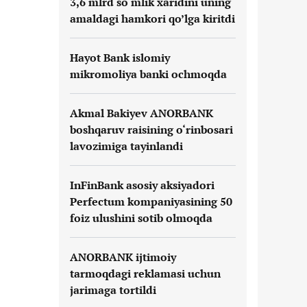
3,6 mlrd so‘mlik xaridini uning
amaldagi hamkori qo’lga kiritdi
Hayot Bank islomiy
mikromoliya banki ochmoqda
Akmal Bakiyev ANORBANK
boshqaruv raisining o‘rinbosari
lavozimiga tayinlandi
InFinBank asosiy aksiyadori
Perfectum kompaniyasining 50
foiz ulushini sotib olmoqda
ANORBANK ijtimoiy
tarmoqdagi reklamasi uchun
jarimaga tortildi