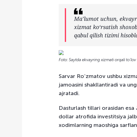
Ma’lumot uchun, ekvayri
xizmat ko‘rsatish shoxob
qabul qilish tizimi hisobl
Foto: Saytda ekvayring xizmati orqali to'lov 
Sarvar Ro‘zmatov ushbu xizmatn
jamoasini shakllantiradi va un
ajratadi.
Dasturlash tillari orasidan esa
dollar atrofida investitsiya jal
xodimlarning maoshiga sarflan