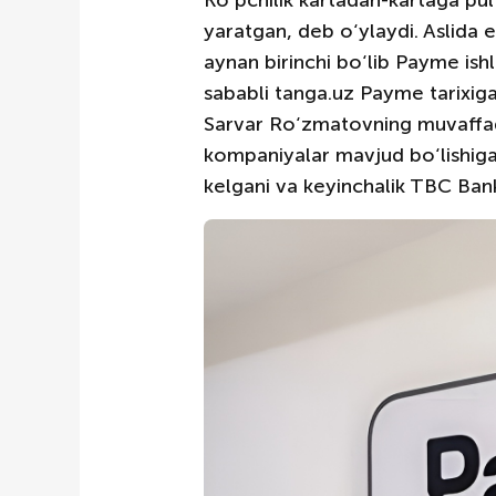
Ko‘pchilik kartadan-kartaga pul 
yaratgan, deb o‘ylaydi. Aslida 
aynan birinchi bo‘lib Payme ishl
sababli tanga.uz Payme tarixig
Sarvar Ro‘zmatovning muvaffaqi
kompaniyalar mavjud bo‘lishig
kelgani va keyinchalik TBC Bank