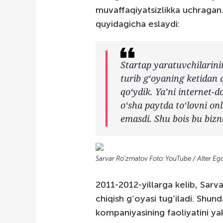
muvaffaqiyatsizlikka uchragan
quyidagicha eslaydi:
Startap yaratuvchilarin
turib g‘oyaning ketidan 
qo‘ydik. Ya’ni internet-d
o‘sha paytda to‘lovni on
emasdi. Shu bois bu biz
Sarvar Ro'zmatov Foto: YouTube / Alter Eg
2011-2012-yillarga kelib, Sarv
chiqish g‘oyasi tug‘iladi. Shu
kompaniyasining faoliyatini ya