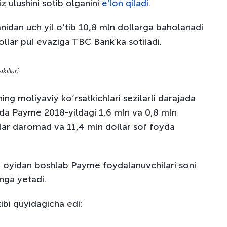
 ulushini sotib olganini
e’lon qiladi
.
nidan uch yil o‘tib 10,8 mln dollarga baholanadi
ollar pul evaziga TBC Bank’ka sotiladi.
illari
g moliyaviy ko‘rsatkichlari sezilarli darajada
lda Payme 2018-yildagi 1,6 mln va 0,8 mln
llar daromad va 11,4 mln dollar sof foyda
l oyidan boshlab Payme foydalanuvchilari soni
onga yetadi.
ibi quyidagicha edi: